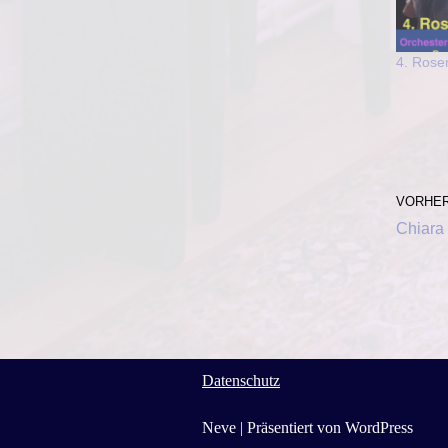
4. Rose
VORHER
Chiara
Datenschutz
Neve
| Präsentiert von
WordPress