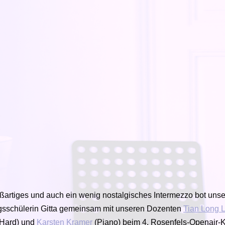
ßartiges und auch ein wenig nostalgisches Intermezzo bot uns
sschülerin Gitta gemeinsam mit unseren Dozenten
Tian Long L
 Hard) und
Karsten Kramer
(Piano) beim 4. Rosenfels-Openair-