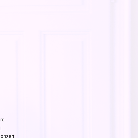
ere
i
Konzert