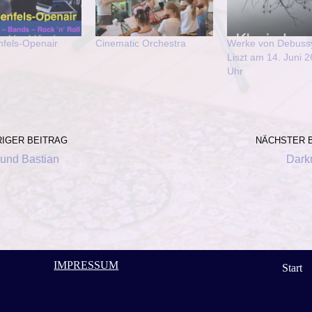
nfels-Openair
Cinematic Orchestra
Werke von Debuss
Liszt am 14. Juni 2
Uhr
IGER BEITRAG
NÄCHSTER 
 und Bastian
Dark
IMPRESSUM
Start