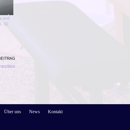
y und
6, 11
BEITRAG
nezities
Über uns
News
Kontakt