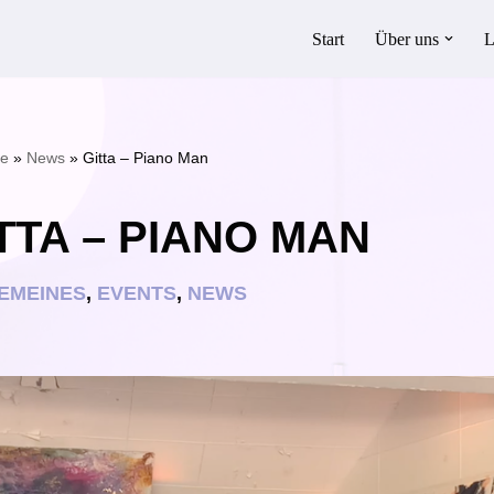
Start
Über uns
L
te
»
News
»
Gitta – Piano Man
TTA – PIANO MAN
EMEINES
,
EVENTS
,
NEWS