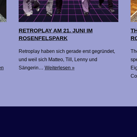
RETROPLAY AM 21. JUNI IM
TH
ROSENFELSPARK
R
Retroplay haben sich gerade erst gegründet,
Th
und weil sich Matteo, Till, Lenny und
sp
en
Sängerin…
Weiterlesen »
Ei
C