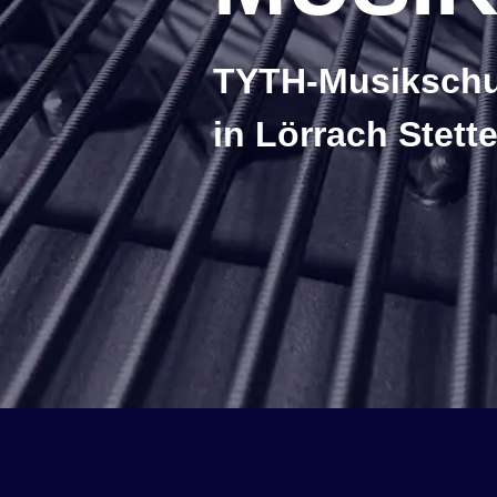
TYTH-Musikschul
in Lörrach Stet