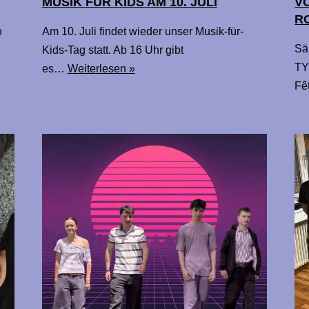
MUSIK FÜR KIDS AM 10. JULI
VO
R
o
Am 10. Juli findet wieder unser Musik-für-
Sä
Kids-Tag statt. Ab 16 Uhr gibt
TY
es…
Weiterlesen »
Fê