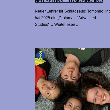
NEU BEI UNS – TOMOHIRO IINO
Neuer Lehrer für Schlagzeug: ­Tomohiro Iin
hat 2025 ein „Diploma of Advanced
Studies“…
Weiterlesen »