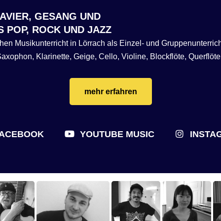
LAVIER, GESANG
UND
S POP, ROCK UND JAZZ
n Musikunterricht in Lörrach als Einzel- und Gruppenunterricht 
xophon, Klarinette, Geige, Cello, Violine, Blockflöte, Querflö
mehr erfahren
ACEBOOK
YOUTUBE MUSIC
INSTA