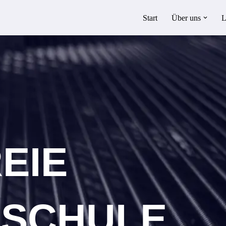
Start
Über uns
L
REIE
KSCHULE