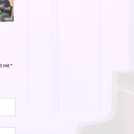
d mit
*