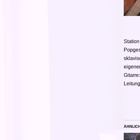
Station
Popgesc
sklavis
eigene
Gitarre
Leitung
ÄHNLIC