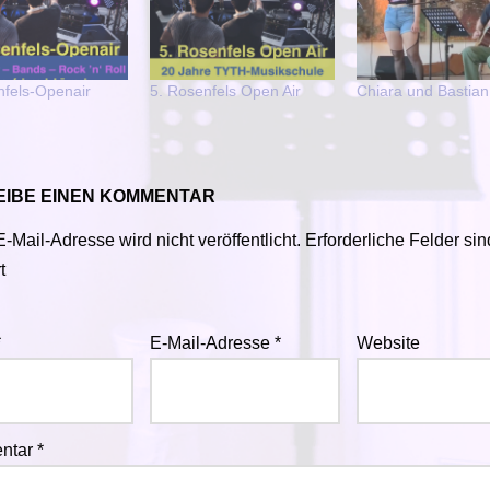
nfels-Openair
5. Rosenfels Open Air
Chiara und Bastian
IBE EINEN KOMMENTAR
-Mail-Adresse wird nicht veröffentlicht.
Erforderliche Felder sin
t
*
E-Mail-Adresse
*
Website
ntar
*