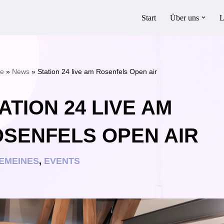
Start
Über uns
L
te
»
News
»
Station 24 live am Rosenfels Open air
ATION 24 LIVE AM
SENFELS OPEN AIR
EMEINES
,
EVENTS