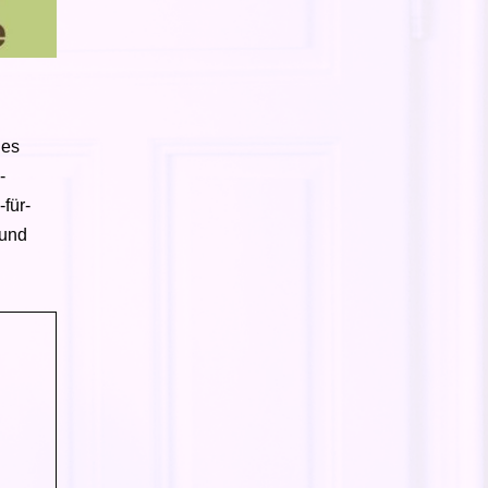
 es
-
für-
 und