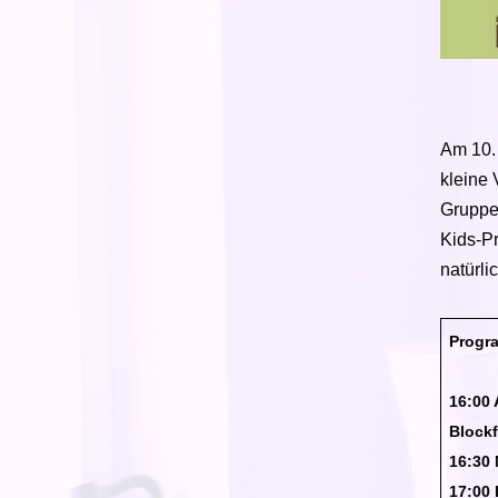
Am 10. 
kleine
Gruppen
Kids-P
natürli
Progr
16:00 
Blockf
16:30 
17:00 