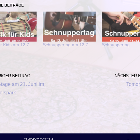
HE BEITRÄGE
r Kids am 12.7.
Schnuppertag am 12.7.
Schnuppertag
IGER BEITRAG
NÄCHSTER 
tage am 21. Juni im
Tomoh
elspark