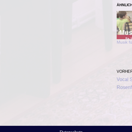
ÄHNLIC
Musik fü
VORHER
Vocal S
Rosenf