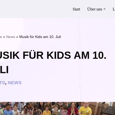
Start
Über uns
L
te
»
News
»
Musik für Kids am 10. Juli
SIK FÜR KIDS AM 10.
LI
TS
,
NEWS