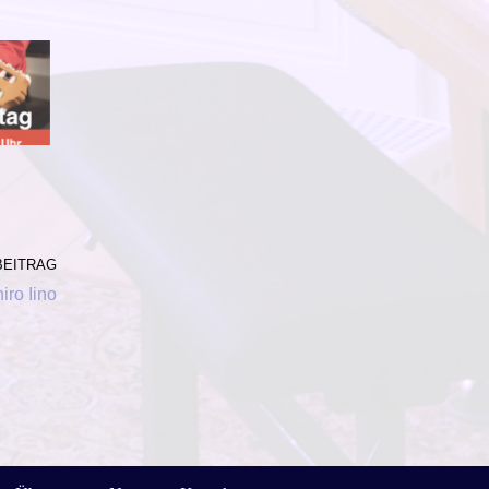
BEITRAG
iro Iino