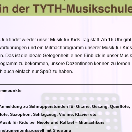
Juli findet wieder unser Musik-für-Kids-Tag statt. Ab 16 Uhr gibt
 Vorführungen und ein Mitmachprogramm unserer Musik-für-Kids
. Das ist die ideale Gelegenheit, einen Einblick in unser Musik-
rogramm zu bekommen, unsere DozentInnen kennen zu lernen
ch auch einfach nur Spaß zu haben.
ammpunkte
Anmeldung zu Schnupperstunden für Gitarre, Gesang, Querflöte,
löte, Saxophon, Schlagzeug, Violine, Klavier etc.
Musik für Kids bei Nicole und Raffael – Mitmachkurs
Instrumentenkarussell mit Shuoting