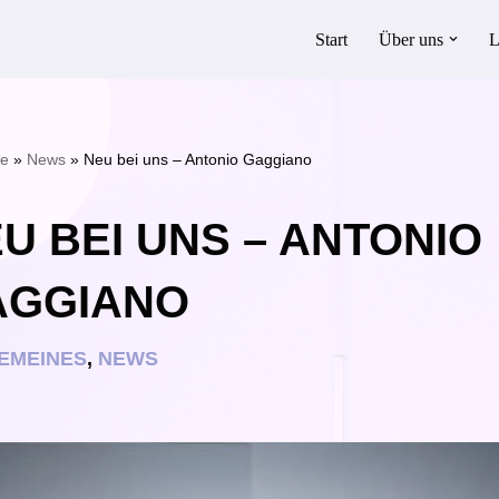
Start
Über uns
L
te
»
News
»
Neu bei uns – Antonio Gaggiano
U BEI UNS – ANTONIO
AGGIANO
EMEINES
,
NEWS