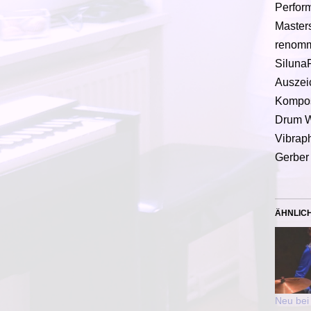
Perform
Master
renommi
SilunaF
Auszei
Kompos
Drum W
Vibrap
Gerber 
ÄHNLIC
Neu bei