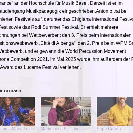
ance“ an der Hochschule für Musik Basel. Derzeit ist er im
studiengang Musikpädagogik eingeschrieben.Antonio trat bei
erten Festivals auf, darunter das Chigiana International Festiva
est sowie das Rodi Summer Festival. Er erhielt mehrere
chnungen bei Wettbewerben: den 3. Preis beim Internationalen
itionswettbewerb „Città di Albenga“, den 2. Preis beim WPM S
ettbewerb, und er gewann die World Percussion Movement
hone Competition 2021. Im Mai 2025 wurde ihm außerdem der F
Award des Lucerne Festival verliehen.
HE BEITRÄGE
 uns – Maria Luisa
Maria Luisa Pizzighella
Filipe Calixto