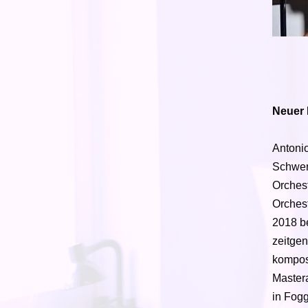
Neuer 
Antonio
Schwer
Orches
Orchest
2018 b
zeitge
komposi
Master
in Fogg