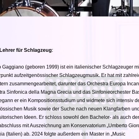
Lehrer für Schlagzeug
:
 Gaggiano (geboren 1999) ist ein italienischer Schlagzeuger mi
punkt aufzeitgenössischer Schlagzeugmusik. Er hat mit zahlre
tern zusammengearbeitet, darunter das Orchestra Europa Incan
ra Sinfonica della Magna Grecia und das Sinfonieorchester Bas
egann er ein Kompositionsstudium und widmete sich intensiv d
nössischen Musik sowie der Suche nach neuen Klangfarben un
torischen Ideen. Er schloss sowohl den Bachelor- als auch de
abschluss mit Auszeichnung am Konservatorium „Umberto Gior
ia (Italien) ab. 2024 folgte außerdem ein Master in „Music