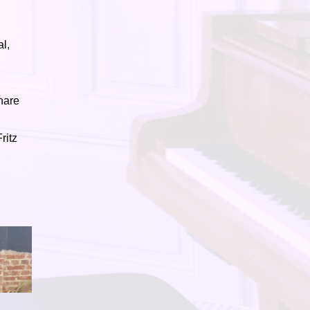
l,
nare
ritz