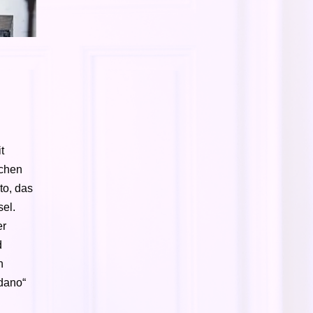
t
ichen
to, das
el.
er
d
n
dano“